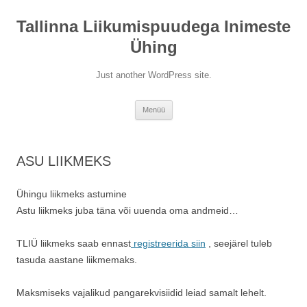
Liigu
sisu
Tallinna Liikumispuudega Inimeste
juurde
Ühing
Just another WordPress site.
Menüü
ASU LIIKMEKS
Ühingu liikmeks astumine
Astu liikmeks juba täna või uuenda oma andmeid…
TLIÜ liikmeks saab ennast
registreerida siin
, seejärel tuleb
tasuda aastane liikmemaks.
Maksmiseks vajalikud pangarekvisiidid leiad samalt lehelt.